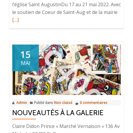
l’église Saint AugustinDu 17 au 21 mai 2022. Avec
le soutien de Coeur de Saint-Aug et de la mairie
En
[…]
savoir
plus
surExp
15
MAI
Admin
Publié dans
Non classé
0 commentaires
NOUVEAUTÉS À LA GALERIE
Claire Didon Prince « Marché Vernaison « 136 Av