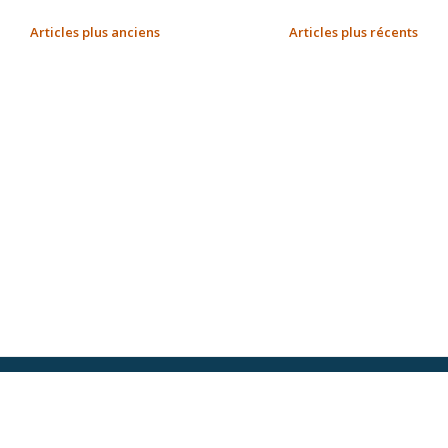
Articles plus anciens
Articles plus récents
N
A
V
I
G
A
T
I
O
N
D
E
S
A
R
©jcdelannoy
T
I
Actualité
Accueil
Galeries
Vidéos
Magazine JC